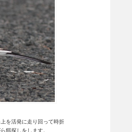
路上を活発に走り回って時折
がら餌探しをします。