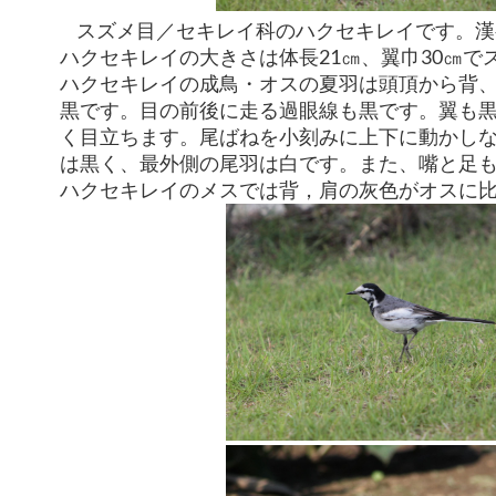
スズメ目／セキレイ科のハクセキレイです。漢
ハクセキレイの大きさは体長21㎝、翼巾30㎝で
ハクセキレイの成鳥・オスの夏羽は頭頂から背
黒です。目の前後に走る過眼線も黒です。翼も
く目立ちます。尾ばねを小刻みに上下に動かし
は黒く、最外側の尾羽は白です。また、嘴と足
ハクセキレイのメスでは背，肩の灰色がオスに