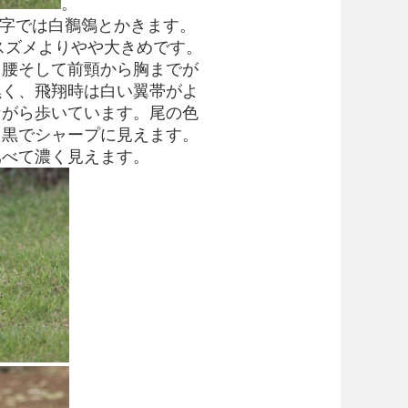
。
字では白鶺鴒とかきます。
スズメよりやや大きめです。
、腰そして前頸から胸までが
黒く、飛翔時は白い翼帯がよ
ながら歩いています。尾の色
も黒でシャープに見えます。
比べて濃く見えます。