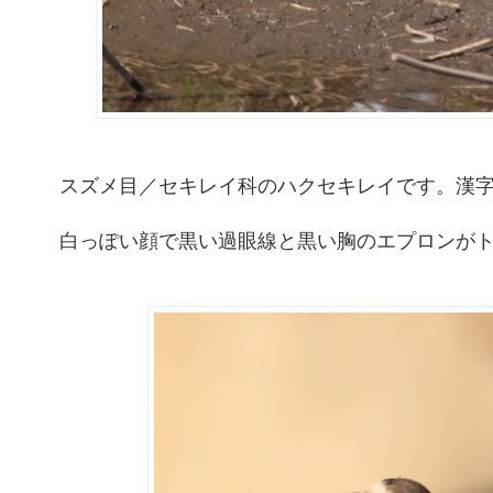
スズメ目／セキレイ科のハクセキレイです。漢
白っぽい顔で黒い過眼線と黒い胸のエプロンが