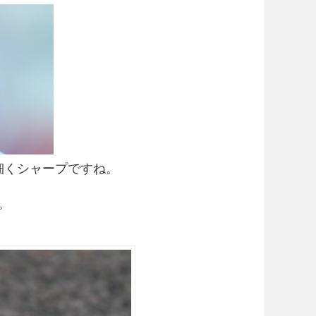
細くシャープですね。
。