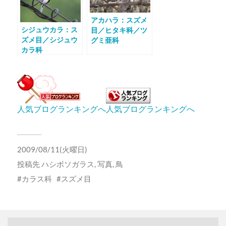
アカハラ：スズメ
シジュウカラ：ス
目／ヒタキ科／ツ
ズメ目／シジュウ
グミ亜科
カラ科
人気ブログランキングへ
人気ブログランキングへ
2009/08/11(火曜日)
投稿先
ハシボソガラス
,
写真
,
鳥
カラス科
スズメ目