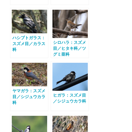
ハシブトガラス：
シロハラ：スズメ
スズメ目／カラス
目／ヒタキ科／ツ
科
グミ亜科
ヤマガラ：スズメ
ヒガラ：スズメ目
目／シジュウカラ
／シジュウカラ科
科