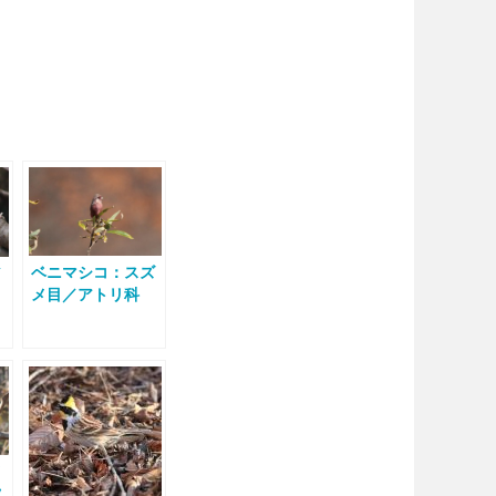
ベニマシコ：スズ
／
メ目／アトリ科
メ
ツ