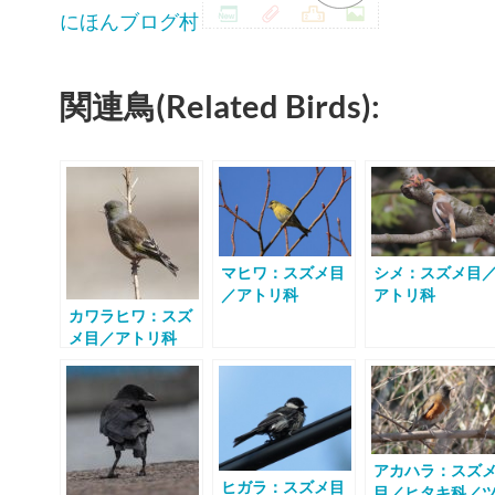
にほんブログ村
関連鳥(Related Birds):
マヒワ：スズメ目
シメ：スズメ目
／アトリ科
アトリ科
カワラヒワ：スズ
メ目／アトリ科
アカハラ：スズ
ヒガラ：スズメ目
目／ヒタキ科／