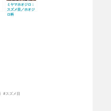
ミヤマホオジロ：
スズメ目／ホオジ
ロ科
科
スズメ目