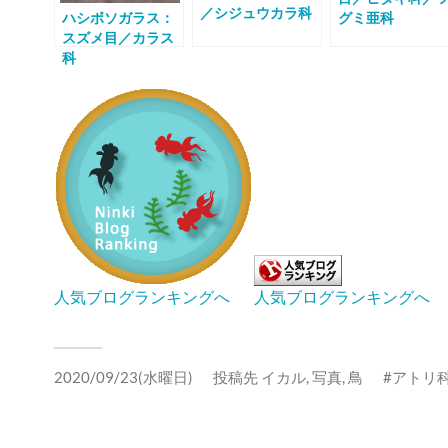
／シジュウカラ科
ハシボソガラス：
グミ亜科
スズメ目／カラス
科
人気ブログランキングへ
人気ブログランキングへ
2020/09/23(水曜日)
投稿先
イカル
,
写真
,
鳥
アトリ