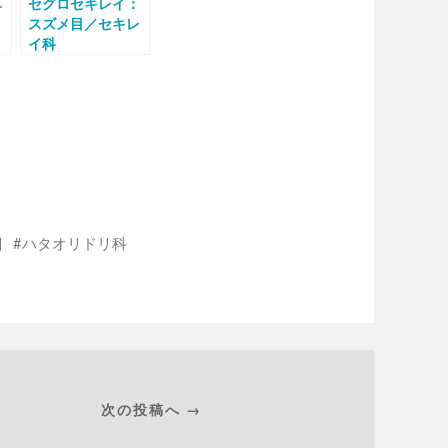
セグロセキレイ：
科
スズメ目／セキレ
イ科
目
ハタオリドリ科
次の投稿へ →