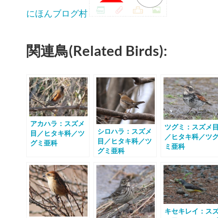
にほんブログ村
関連鳥(Related Birds):
アカハラ：スズメ
ツグミ：スズメ
シロハラ：スズメ
目／ヒタキ科／ツ
／ヒタキ科／ツ
目／ヒタキ科／ツ
グミ亜科
ミ亜科
グミ亜科
キセキレイ：ス