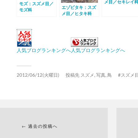
メ目／セキレイ
モズ：スズメ目／
エゾビタキ：スズ
モズ科
メ目／ヒタキ科
人気ブログランキングへ
人気ブログランキングへ
2012/06/12(火曜日)
投稿先
スズメ
,
写真
,
鳥
スズメ
← 過去の投稿へ