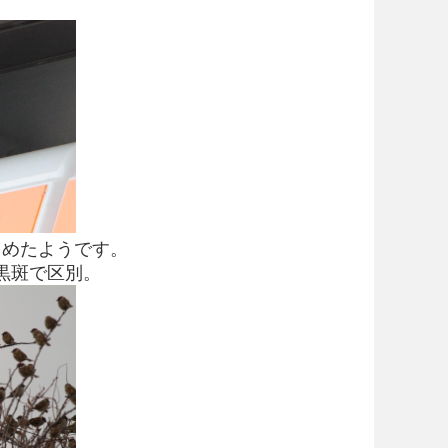
じめたようです。
の黒斑で区別。