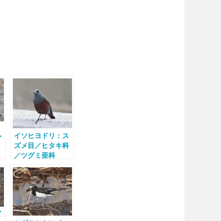
目
イソヒヨドリ：ス
グ
ズメ目／ヒタキ科
／ツグミ亜科
ズ