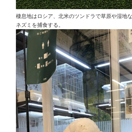
棲息地はロシア、北米のツンドラで草原や湿地
ネズミを捕食する。