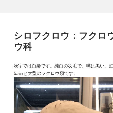
シロフクロウ：フクロ
ウ科
漢字では白梟です。純白の羽毛で、嘴は黒い。虹
65㎝と大型のフクロウ類です。