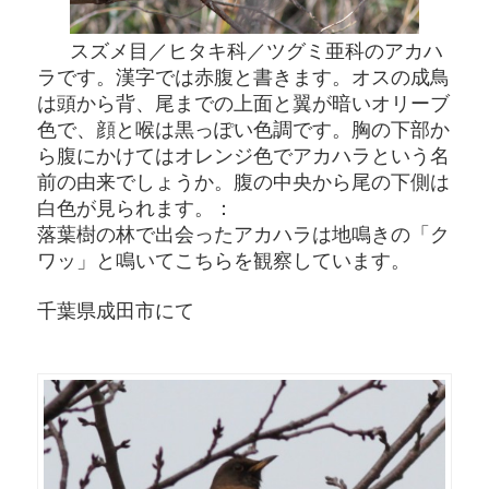
スズメ目／ヒタキ科／ツグミ亜科のアカハ
ラです。漢字では赤腹と書きます。オスの成鳥
は頭から背、尾までの上面と翼が暗いオリーブ
色で、顔と喉は黒っぽい色調です。胸の下部か
ら腹にかけてはオレンジ色でアカハラという名
前の由来でしょうか。腹の中央から尾の下側は
白色が見られます。：
落葉樹の林で出会ったアカハラは地鳴きの「ク
ワッ」と鳴いてこちらを観察しています。
千葉県成田市にて