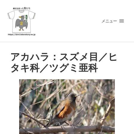
メニュー
アカハラ：スズメ目／ヒ
タキ科／ツグミ亜科