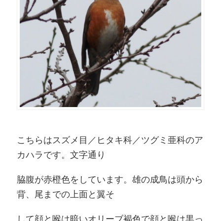
こちらはスズメ目／ヒタキ科／ツグミ亜科のア
カハラです。文字通り
脇腹が赤橙色をしています。雄の成鳥は頭から
背、尾までの上面と翼そ
して顔と喉は暗いオリーブ褐色で顔と喉は黒っ