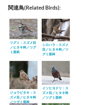
関連鳥(Related Birds):
ツグミ：スズメ目
シロハラ：スズメ
／ヒタキ科／ツグ
目／ヒタキ科／ツ
ミ亜科
グミ亜科
イソヒヨドリ：ス
ジョウビタキ：ス
ズメ目／ヒタキ科
ズメ目／ヒタキ科
／ツグミ亜科
／ツグミ亜科