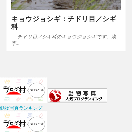
キョウジョシギ：チドリ目／シギ
科
チドリ目／シギ科のキョウジョシギです。漢
字…
動物写真ランキング