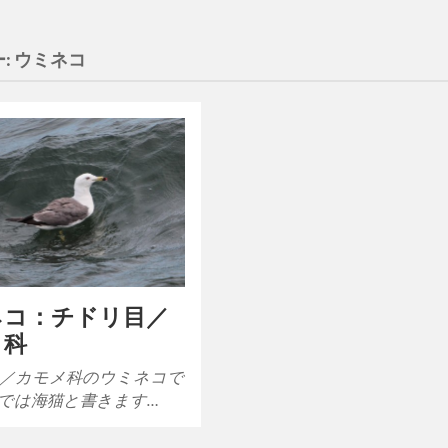
:
ウミネコ
ネコ：チドリ目／
メ科
／カモメ科のウミネコで
では海猫と書きます…