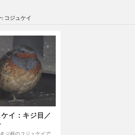
:
コジュケイ
ュケイ：キジ目／
科
キジ科のコジュケイで