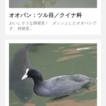
オオバン：ツル目／クイナ科
おいしそうな餌発見！ ダッシュしたオオバンで
す。 餌発見…