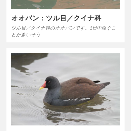
オオバン：ツル目／クイナ科
ツル目／クイナ科のオオバンです。1日中泳ぐこ
とが多いそう…